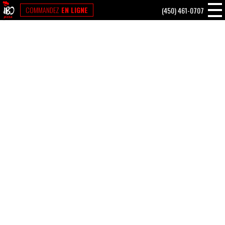
MENU POUR LES TRAVAILLEURS
COMMANDEZ
EN
LIGNE
(450) 461-0707
SPÉCIAUX
NOUS JOINDRE
EN