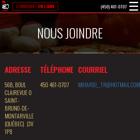
MENU POUR LES TRAVAILLEURS
COMMANDEZ
EN
LIGNE
(450) 461-0707
SPÉCIAUX
NOUS JOINDRE
NOUS JOINDRE
EN
ADRESSE
TÉLÉPHONE
COURRIEL
56B, BOUL
450 461-0707
MIHARBI__TR@HOTMAIL.COM
CLAIREVUE O
SAINT-
BRUNO-DE-
MONTARVILLE
(QUÉBEC) J3V
1P8